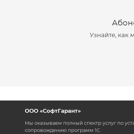
Абон
Узнайте, как
ООО «СофтГарант»
Мы оказываем полный спектр услуг по уст
сопровождению программ 1С.