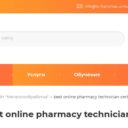
info@1c-franchise.uni
Услуги
Обучение
йт "Металлообработка"
best online pharmacy technician cert
t online pharmacy technician