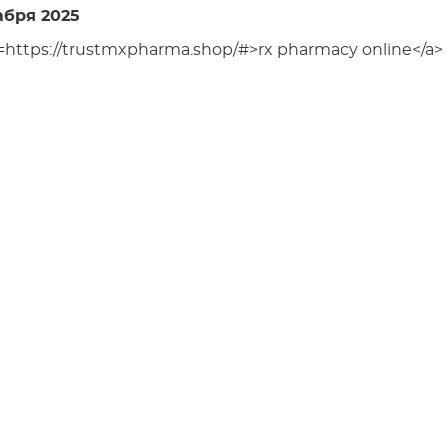
абря 2025
f=https://trustmxpharma.shop/#>rx pharmacy online</a>