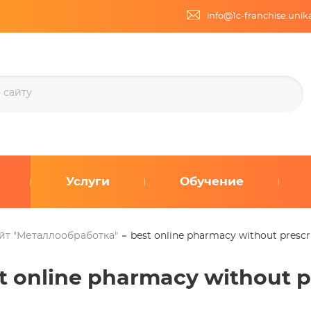
info@1c-franchise.uni
Услуги
Обучение
йт "Металлообработка"
best online pharmacy without presc
t online pharmacy without p