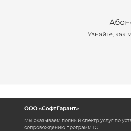
Абон
Узнайте, как
ООО «СофтГарант»
Мы оказываем полный спектр услуг по уст
сопровождению программ 1С.