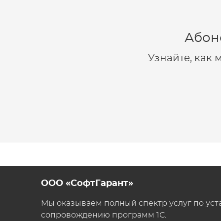
Абон
Узнайте, как
ООО «СофтГарант»
Мы оказываем полный спектр услуг по уст
сопровождению программ 1С.