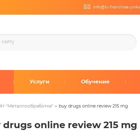
info@1c-franchise.uni
Услуги
Обучение
йт "Металлообработка"
buy drugs online review 215 mg
 drugs online review 215 mg