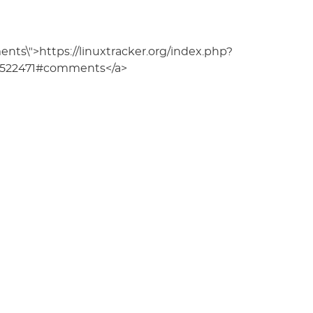
s\">https://linuxtracker.org/index.php?
41522471#comments</a>