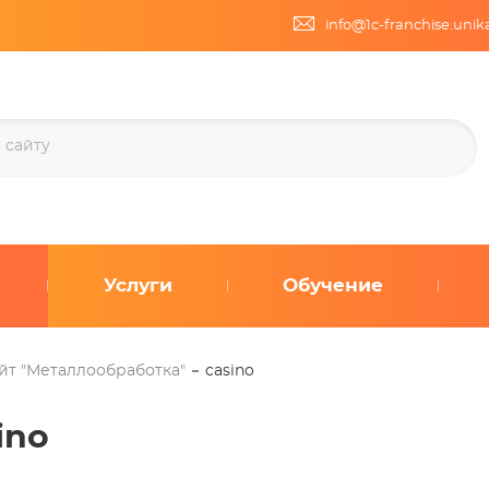
info@1c-franchise.uni
Услуги
Обучение
йт "Металлообработка"
casino
ino