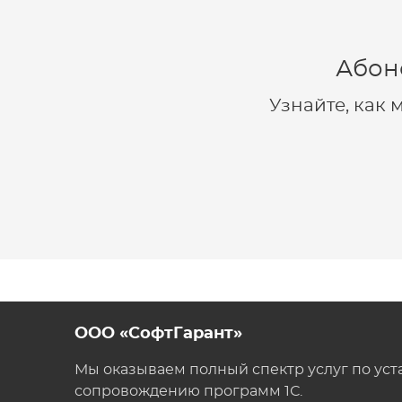
Абон
Узнайте, как
ООО «СофтГарант»
Мы оказываем полный спектр услуг по уст
сопровождению программ 1С.