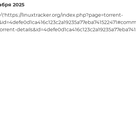
абря 2025
=\"https://linuxtracker.org/index.php?page=torrent-
s&id=4defe0d1ca416c123c2a19235a77eba741522471#comment
orrent-details&id=4defe0d1ca416c123c2a19235a77eba7