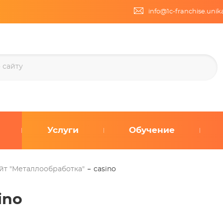
info@1c-franchise.uni
Услуги
Обучение
йт "Металлообработка"
casino
ino