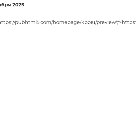
абря 2025
"https://pubhtml5.com/homepage/kpoiu/preview\">http