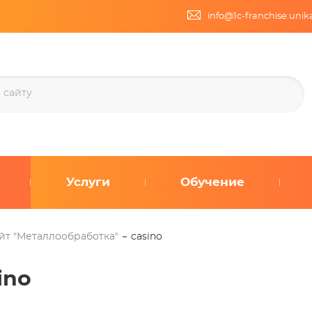
info@1c-franchise.uni
Услуги
Обучение
йт "Металлообработка"
casino
ino