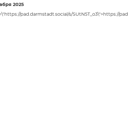
абря 2025
=\"https://pad.darmstadt.social/s/SUtN5T_o3\">https://pa