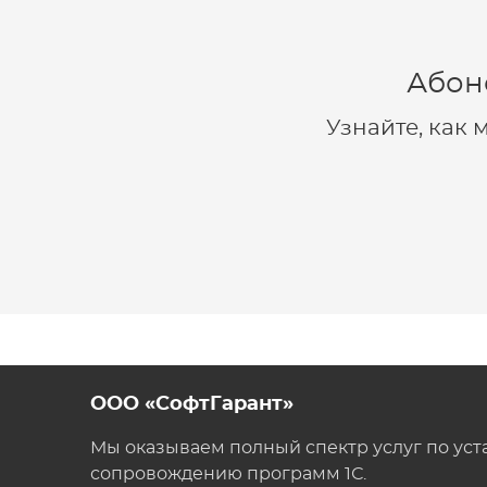
Абон
Узнайте, как
ООО «СофтГарант»
Мы оказываем полный спектр услуг по уст
сопровождению программ 1С.