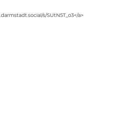
d.darmstadt.social/s/SUtN5T_o3</a>