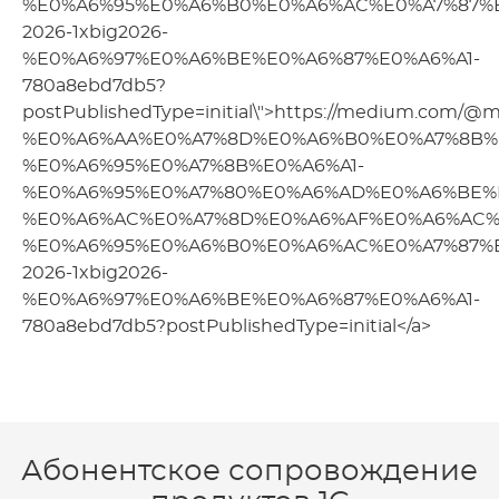
%E0%A6%95%E0%A6%B0%E0%A6%AC%E0%A7%87%
2026-1xbig2026-
%E0%A6%97%E0%A6%BE%E0%A6%87%E0%A6%A1-
780a8ebd7db5?
postPublishedType=initial\">https://medium.com/@m
%E0%A6%AA%E0%A7%8D%E0%A6%B0%E0%A7%8B%
%E0%A6%95%E0%A7%8B%E0%A6%A1-
%E0%A6%95%E0%A7%80%E0%A6%AD%E0%A6%BE%
%E0%A6%AC%E0%A7%8D%E0%A6%AF%E0%A6%AC%
%E0%A6%95%E0%A6%B0%E0%A6%AC%E0%A7%87%
2026-1xbig2026-
%E0%A6%97%E0%A6%BE%E0%A6%87%E0%A6%A1-
780a8ebd7db5?postPublishedType=initial</a>
Абонентское сопровождение