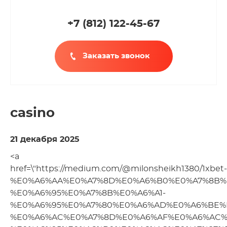
+7 (812
)
122-45-67
Заказать звонок
casino
21 декабря 2025
<a
href=\"https://medium.com/@milonsheikh1380/1xbet-
%E0%A6%AA%E0%A7%8D%E0%A6%B0%E0%A7%8B%
%E0%A6%95%E0%A7%8B%E0%A6%A1-
%E0%A6%95%E0%A7%80%E0%A6%AD%E0%A6%BE%
%E0%A6%AC%E0%A7%8D%E0%A6%AF%E0%A6%AC%