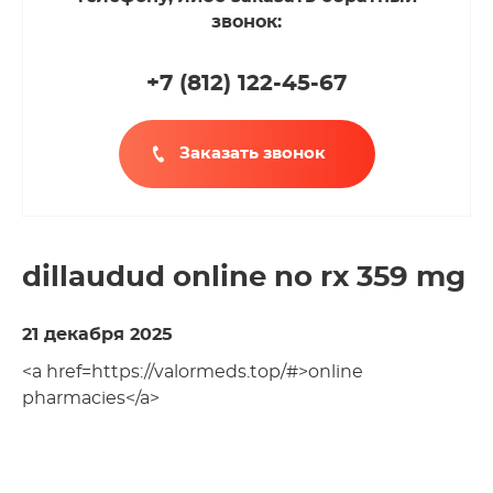
звонок:
+7 (812
)
122-45-67
Заказать звонок
dillaudud online no rx 359 mg
21 декабря 2025
<a href=https://valormeds.top/#>online
pharmacies</a>