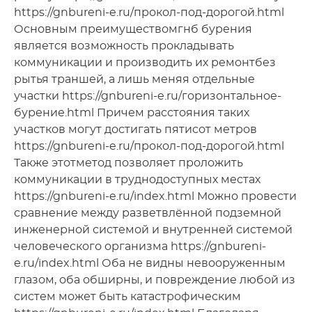
https://gnbureni-e.ru/прокол-под-дорогой.html
Основным преимуществомгнб бурения
является возможность прокладывать
коммуникации и производить их ремонтбез
рытья траншей, а лишь меняя отдельные
участки https://gnbureni-e.ru/горизонтальное-
бурение.html Причем расстояния таких
участков могут достигать пятисот метров
https://gnbureni-e.ru/прокол-под-дорогой.html
Также этотметод позволяет проложить
коммуникации в труднодоступных местах
https://gnbureni-e.ru/index.html Можно провести
сравнение между разветвлённой подземной
инженерной системой и внутренней системой
человеческого организма https://gnbureni-
e.ru/index.html Оба не видны невооруженным
глазом, оба обширны, и повреждение любой из
систем может быть катастрофическим