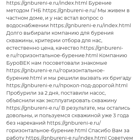
https://gnbureni-e.ru/index.html Бурение
методом ГНБ https://gnbureni-e.ru/ Мы живем в
частном доме, и у нас встал вопрос о
водоснабжении https://gnbureni-e.ru/index.html
Долго выбирали компанию для бурения
скважины, критерии отбора для нас,
естественно цена, качество https://gnbureni-
e.ru/горизонтальное-бурение.html Компанию
БуроВЕК нам посоветовали знакомые
https://gnbureni-e.ru/горизонтальное-
бурение.html и мы решили вызвать их бригаду
https://gnbureni-e.ru/прокол-под-дорогой.html
Пробурили за 2 дня, поставили насос,
объяснили как эксплуатировать скважину
https://gnbureni-e.ru/ В результате, мы остались
довольны, и пользуемся скважиной уже 3 года
без нареканий https://gnbureni-e.ru/
горизонтальное-бурение.html Спасибо Вам за
работу https://gnbureni-e.ru/index.html Советуем