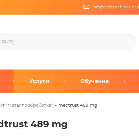
info@1c-franchise.uni
Услуги
Обучение
йт "Металлообработка"
medtrust 489 mg
trust 489 mg