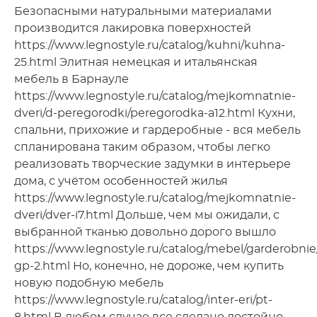
Безопасными натуральными материалами
производится лакировка поверхностей
https://www.legnostyle.ru/catalog/kuhni/kuhna-
25.html Элитная немецкая и итальянская
мебель в Барнауле
https://www.legnostyle.ru/catalog/mejkomnatnie-
dveri/d-peregorodki/peregorodka-a12.html Кухни,
спальни, прихожие и гардеробные - вся мебель
спланирована таким образом, чтобы легко
реализовать творческие задумки в интерьере
дома, с учётом особенностей жилья
https://www.legnostyle.ru/catalog/mejkomnatnie-
dveri/dver-i7.html Дольше, чем мы ожидали, с
выбранной тканью довольно дорого вышло
https://www.legnostyle.ru/catalog/mebel/garderobni
gp-2.html Но, конечно, не дороже, чем купить
новую подобную мебель
https://www.legnostyle.ru/catalog/inter-eri/pt-
8.html В любом случае все сделано достойно