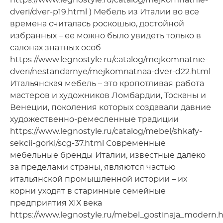
dveri/dver-p19.html ) Мебель из Италии во все
времена считалась роскошью, достойной
избранных – ее можно было увидеть только в
салонах знатных особ
https://www.legnostyle.ru/catalog/mejkomnatnie-
dveri/nestandarnye/mejkomnatnaa-dver-d22.html
Итальянская мебель – это кропотливая работа
мастеров и художников Ломбардии, Тосканы и
Венеции, поколения которых создавали давние
художественно-ремесленные традиции
https://www.legnostyle.ru/catalog/mebel/shkafy-
sekcii-gorki/scg-37.html Современные
мебельные бренды Италии, известные далеко
за пределами страны, являются частью
итальянской промышленной истории – их
корни уходят в старинные семейные
предприятия ХІХ века
https://www.legnostyle.ru/mebel_gostinaja_modern.