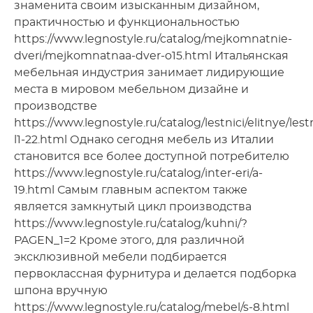
знаменита своим изысканным дизайном,
практичностью и функциональностью
https://www.legnostyle.ru/catalog/mejkomnatnie-
dveri/mejkomnatnaa-dver-o15.html Итальянская
мебельная индустрия занимает лидирующие
места в мировом мебельном дизайне и
производстве
https://www.legnostyle.ru/catalog/lestnici/elitnye/lest
l1-22.html Однако сегодня мебель из Италии
становится все более доступной потребителю
https://www.legnostyle.ru/catalog/inter-eri/a-
19.html Самым главным аспектом также
является замкнутый цикл производства
https://www.legnostyle.ru/catalog/kuhni/?
PAGEN_1=2 Кроме этого, для различной
эксклюзивной мебели подбирается
первоклассная фурнитура и делается подборка
шпона вручную
https://www.legnostyle.ru/catalog/mebel/s-8.html