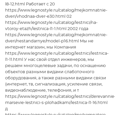
l8-12.html Работает с 20
https://www.legnostyle.ru/catalog/mejkomnatnie-
dveri/vhodnaa-dver-e30.html 02
https://www.legnostyle.ru/catalog/lestnici/na-
vtoroy-etazh/lestnica-l1-1.html 2002 года
https://www.legnostyle.ru/catalog/mejkomnatnie-
dveri/nestandarnye/model-p16.html Мы не
интернет магазин, мы Компания
https://www.legnostyle.ru/catalog/lestnici/lestnica-
l1-11.html У нас свой отдел инженеров, мы
решаем многоцелевые задачи, по оснащению
объектов разными видами слаботочного
оборудования, а также разными видами связи
(интернет, тв, сигнализация, усиление связи,
видеонаблюдение, телефония, и т
https://www.legnostyle.ru/catalog/lestnici/derevannie
marsevie-lestnici-s-plohadkami/lestnica-l1-16.html
д
https://www.legnostyle.ru/catalog/mejkomnatnie-