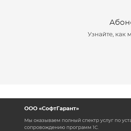
Абон
Узнайте, как
ООО «СофтГарант»
Мы оказываем полный спектр услуг по уст
сопровождению программ 1С.