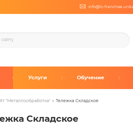
info@1c-franchise.uni
Услуги
Обучение
йт "Металлообработка"
Тележка Складское
ежка Складское