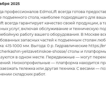
абря 2025
а профессионалов EdmoLift всегда готова предоста
 подъемного стола, наиболее подходящего для ваш
ft всегда гарантирует качество своей продукции, а
ных услуг, включая обслуживание и техническую по
ебойную работу вашего оборудования. В Москве вс
бованных запасных частей к подъемным столам любог
а: 415-1000 мм. Выгода: 0 р. Гидравлические https://en
/cherkashin-yelizavetinskoe-shosse/ столы и платфо
зуются в одном месте. Передвижные — могут переме
ний. Низкопрофильные — платформа находится прак
заезжать тележка или другая техника. С весами — п
ении складских работ.