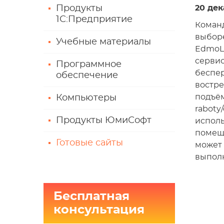
Продукты
20 дек
1С:Предприятие
Команд
выборе
Учебные материалы
EdmoLi
сервис
Программное
беспер
обеспечение
востре
подъём
Компьютеры
raboty
Продукты ЮмиСофт
исполь
помеще
Готовые сайты
может 
выполн
Бесплатная
консультация