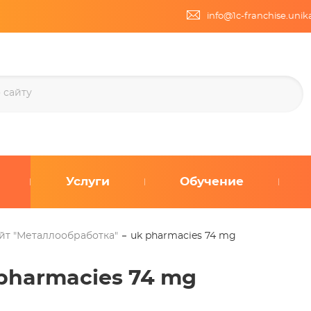
info@1c-franchise.uni
Услуги
Обучение
йт "Металлообработка"
uk pharmacies 74 mg
pharmacies 74 mg