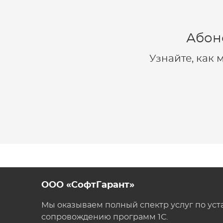
Абон
Узнайте, как
ООО «СофтГарант»
Мы оказываем полный спектр услуг по уст
сопровождению программ 1С.