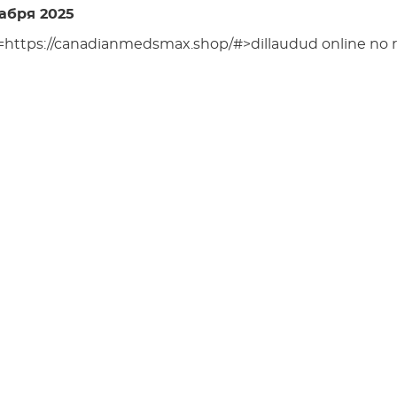
абря 2025
f=https://canadianmedsmax.shop/#>dillaudud online no r