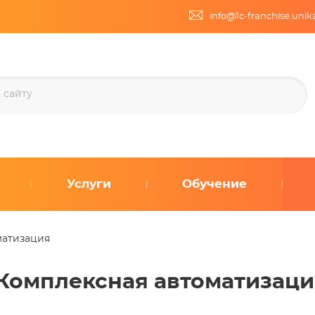
info@1c-franchise.uni
Услуги
Обучение
матизация
 Комплексная автоматизаци